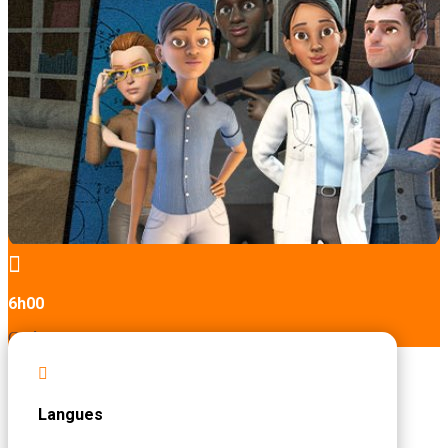

6h00
Catégories :
Gestion des risques
,
Parcours

Langues