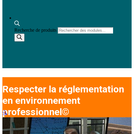
Recherche de produits
Respecter la réglementation
en environnement
professionnel©
🔍