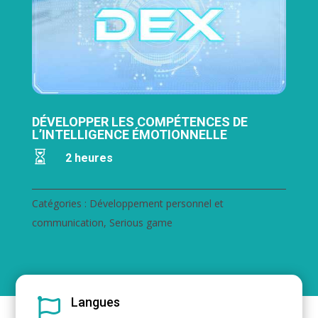
DÉVELOPPER LES COMPÉTENCES DE
L’INTELLIGENCE ÉMOTIONNELLE

2 heures
Catégories :
Développement personnel et
communication
,
Serious game
Langues
