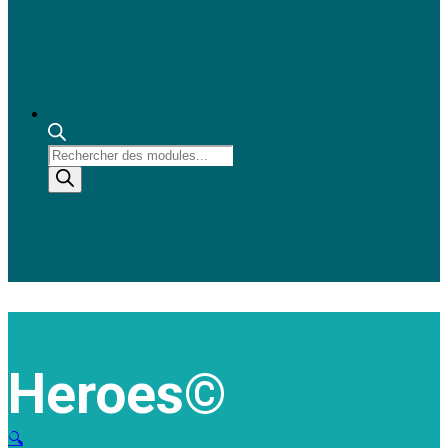
Recherche
de
produits
Heroes©
🔍